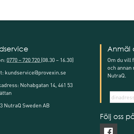
dservice
Anmäl d
on:
0770 – 720 720
(08.30 – 16.30)
Om du vill
och annan r
t: kundservice@provexin.se
NutraQ.
adress: Nohabgatan 14, 461 53
ättan
3 NutraQ Sweden AB
Följ oss p