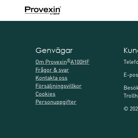
Genvägar
Kun
®
Om Provexin
A100HF
Telef
Frågor & svar
E-pos
Kontakta oss
Försäljningsvillkor
Besök
Cookies
Trollh
Personuppgifter
© 202