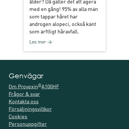
ålder? Då gäller det att agera
med en gång! 95% av alla män
som tappar håret har
androgen alopeci, också känt
som ärftligt håravfall.
Les mer →
Genvägar
®
Om Provexin
A100HF
Frågor & svar
Kontakta oss
Försäljningsvillkor
Cookies
Personuppgifter