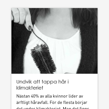
Undvik att tappa hår i
klimakteriet
Nästan 40% av alla kvinnor lider av
ärftligt håravfall. För de flesta börjar
det under klimakteriet. Men det finns