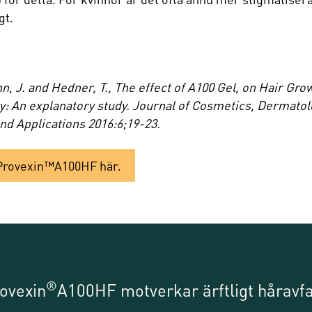
gt.
, J. and Hedner, T., The effect of A100 Gel, on Hair Gro
ty: An explanatory study. Journal of Cosmetics, Dermatol
nd Applications 2016:6;19-23.
 Provexin™A100HF här.
®
ovexin
A100HF motverkar ärftligt håravfa