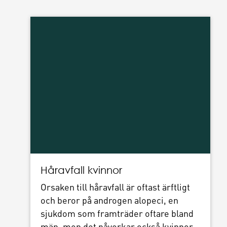
Håravfall kvinnor
Orsaken till håravfall är oftast ärftligt
och beror på androgen alopeci, en
sjukdom som framträder oftare bland
män, men det påverkar också kvinnor.