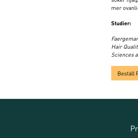
mer ovanli
Studier:
Faergemann
Hair Quali
Sciences a
Beställ
Pr