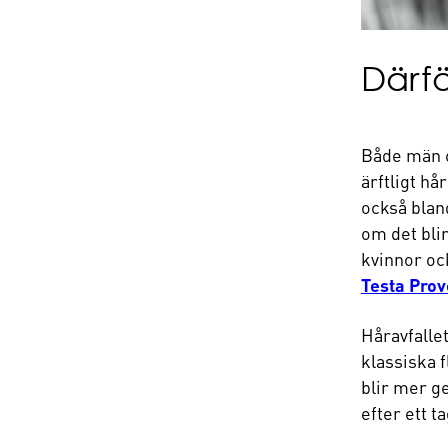
Därfö
Både män oc
ärftligt h
också bland
om det blir
kvinnor oc
Testa Prove
Håravfallet
klassiska f
blir mer ge
efter ett t