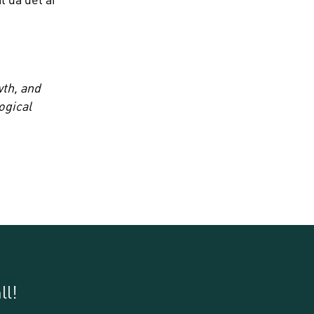
wth, and
ogical
ll!