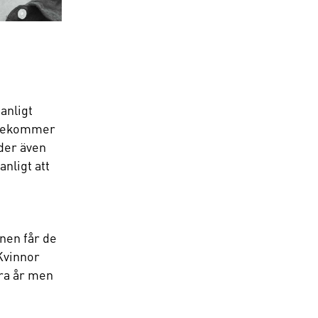
anligt
förekommer
lder även
anligt att
nnen får de
 Kvinnor
era år men