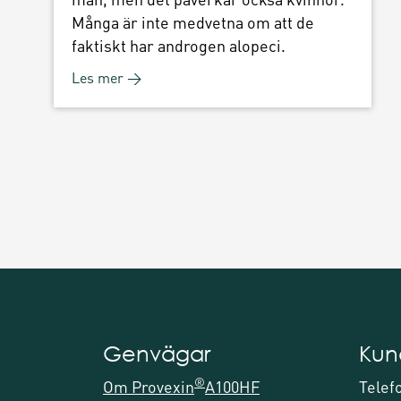
Många är inte medvetna om att de
faktiskt har androgen alopeci.
Les mer →
Genvägar
Kun
®
Om Provexin
A100HF
Telef