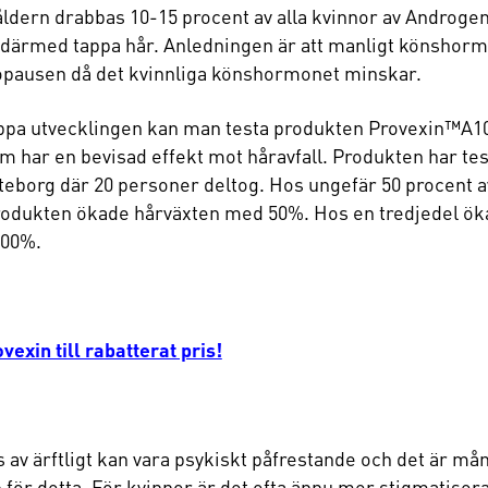
åldern drabbas 10-15 procent av alla kvinnor av Androge
 därmed tappa hår. Anledningen är att manligt könshorm
pausen då det kvinnliga könshormonet minskar.
oppa utvecklingen kan man testa produkten Provexin™A1
m har en bevisad effekt mot håravfall. Produkten har test
öteborg där 20 personer deltog. Hos ungefär 50 procent 
odukten ökade hårväxten med 50%. Hos en tredjedel ök
100%.
vexin till rabatterat pris!
s av ärftligt kan vara psykiskt påfrestande och det är m
 för detta. För kvinnor är det ofta ännu mer stigmatisera