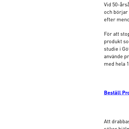
Vid 50-års
och börjar
efter meno
För att st
produkt so
studie i G
använde pr
med hela 
Beställ Pro
Att drabba
söker hjälp