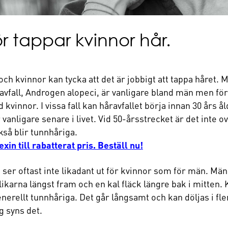
r tappar kvinnor hår.
h kvinnor kan tycka att det är jobbigt att tappa håret. M
åravfall, Androgen alopeci, är vanligare bland män men 
 kvinnor. I vissa fall kan håravfallet börja innan 30 års å
 vanligare senare i livet. Vid 50-årsstrecket är det inte ov
kså blir tunnhåriga.
xin till rabatterat pris. Beställ nu!
 ser oftast inte likadant ut för kvinnor som för män. Mä
likarna längst fram och en kal fläck längre bak i mitten.
nerellt tunnhåriga. Det går långsamt och kan döljas i fl
ag syns det.