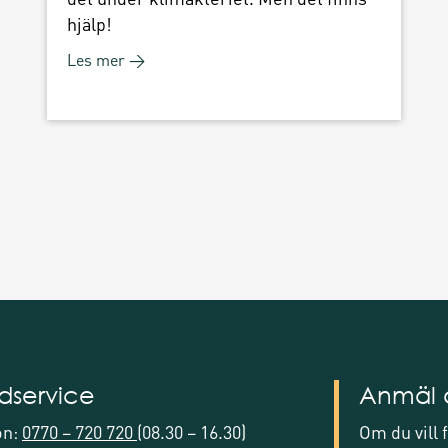
hjälp!
Les mer →
dservice
Anmäl d
on:
0770 – 720 720
(08.30 – 16.30)
Om du vill