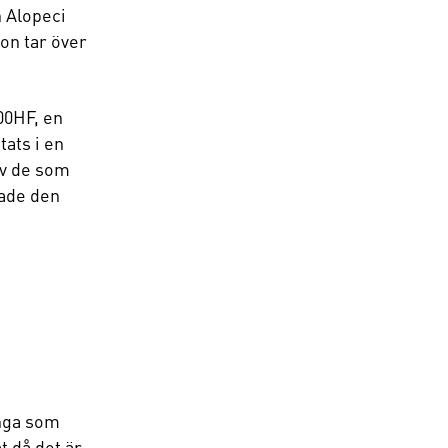
n Alopeci
on tar över
00HF, en
ats i en
av de som
ade den
ånga som
t då det är