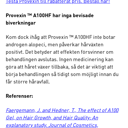
Testa Provexin till rabatterat pris. Beställ här!
Provexin ™ A100HF har inga bevisade
biverkningar
Kom dock ihåg att Provexin ™ A100HF inte botar
androgen alopeci, men påverkar hårväxten
positivt. Det betyder att effekten försvinner om
behandlingen avslutas. Ingen medicinering kan
göra att håret växer tillbaka, så det är viktigt att
börja behandlingen så tidigt som möjligt innan du
får större håravfall.
Referenser:
Faergemann, J. and Hedner, T., The effect of A100
Gel, on Hair Growth, and Hair Quality: An
explanatory study. Journal of Cosmetics,