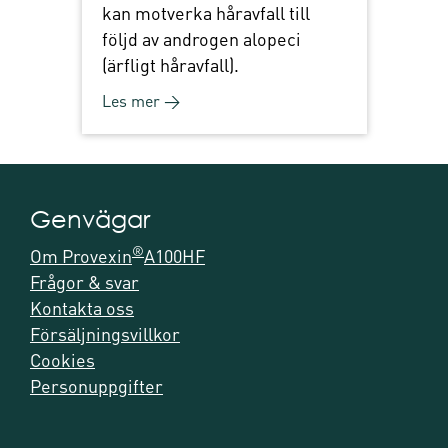
kan motverka håravfall till
följd av androgen alopeci
(ärfligt håravfall).
Les mer →
Genvägar
®
Om Provexin
A100HF
Frågor & svar
Kontakta oss
Försäljningsvillkor
Cookies
Personuppgifter